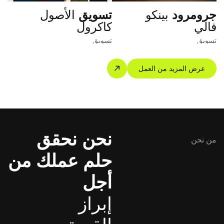
جرومرود
بينكو
تسويق
الأصول
فالي
كاكرول
تسويق
تسويق
عرض المزيد من العمل
نحن نحقق
من نحن
حلم عملك من
أجل
إبراز