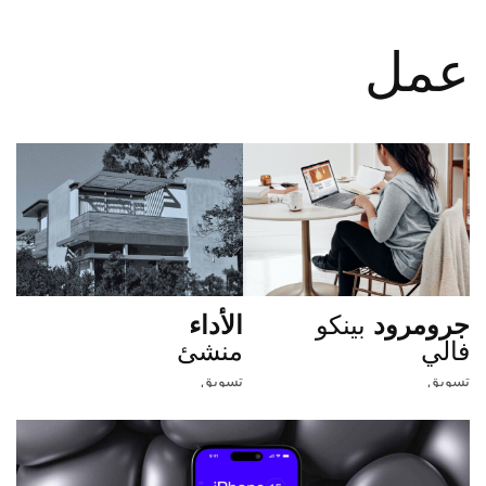
عمل
جرومرود
بينكو
الأداء
فالي
منشئ
تسويق
تسويق