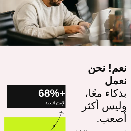
نعم! نحن
نعمل
بذكاء معًا،
+68%
وليس أكثر
الإستراتيجية
أصعب.